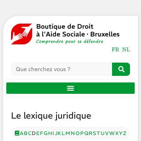
FR
NL
Le lexique juridique
A
B
C
D
E
F
G
H
I
J
K
L
M
N
O
P
Q
R
S
T
U
V
W
X
Y
Z