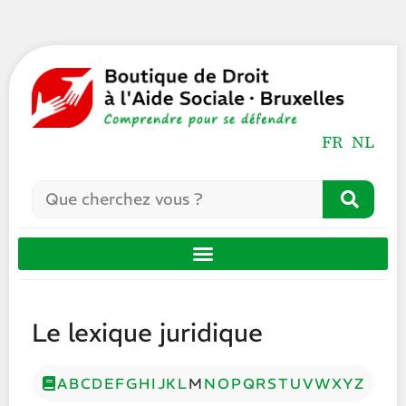
FR
NL
Le lexique juridique
A
B
C
D
E
F
G
H
I
J
K
L
M
N
O
P
Q
R
S
T
U
V
W
X
Y
Z