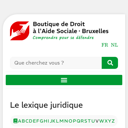
FR
NL
Le lexique juridique
A
B
C
D
E
F
G
H
I
J
K
L
M
N
O
P
Q
R
S
T
U
V
W
X
Y
Z