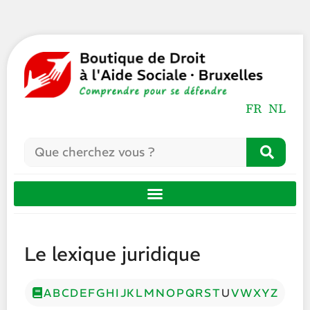
FR
NL
Le lexique juridique
A
B
C
D
E
F
G
H
I
J
K
L
M
N
O
P
Q
R
S
T
U
V
W
X
Y
Z