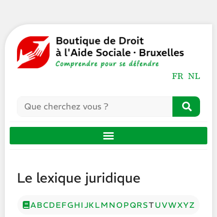
FR
NL
Le lexique juridique
A
B
C
D
E
F
G
H
I
J
K
L
M
N
O
P
Q
R
S
T
U
V
W
X
Y
Z