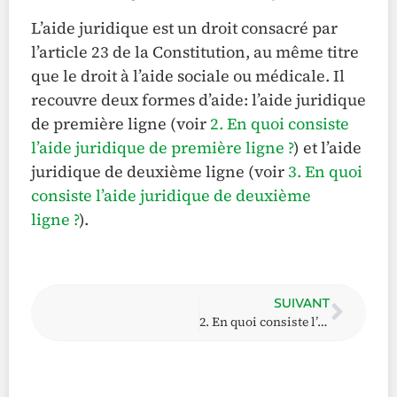
L’aide juridique est un droit consacré par
l’article 23 de la Constitution, au même titre
que le droit à l’aide sociale ou médicale. Il
recouvre deux formes d’aide: l’aide juridique
de première ligne (voir
2. En quoi consiste
l’aide juridique de première ligne ?
) et l’aide
juridique de deuxième ligne (voir
3. En quoi
consiste l’aide juridique de deuxième
ligne ?
).
SUIVANT
2. En quoi consiste l’aide juridique de première ligne ?