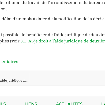
le tribunal du travail de l’arrondissement du bureau 
ion.
 délai d’un mois à dater de la notification de la décisi
nt possible de bénéficier de l’aide juridique de deuxi
plies (voir
3.1. Ai-je droit à l’aide juridique de deuxi
mentaires
3.6. Puis-je demander au Bureau d’aide juridique de désigner un·e autre avocat·e ?
ILS
LIENS
ACTUALITÉS
L