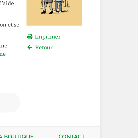
d’aide
on et se
Imprimer
ème
Retour
ème
A BOUTIQUE
CONTACT