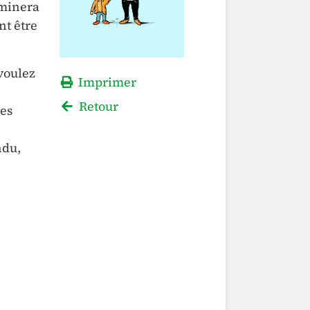
xaminera
nt être
voulez
Imprimer
Retour
les
ndu,