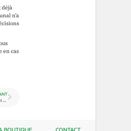
t déjà
unal n’a
décisions
tous
e en cas
ANT
6.5. Combien de temps dure une procédure devant le tribunal ?
A BOUTIQUE
CONTACT