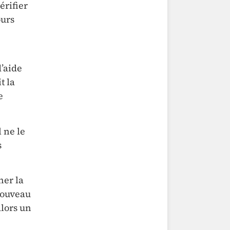
érifier
ours
’aide
t la
e
il ne le
s
ner la
 nouveau
alors un