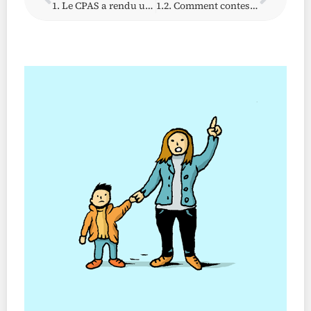
1. Le CPAS a rendu une décision négative suite à ma demande. Puis-je contester la décision du CPAS et dans quels délais ?
1.2. Comment contester une décision du CPAS ?