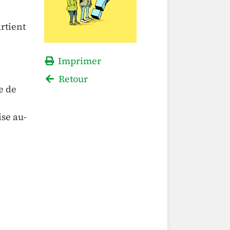
artient
Imprimer
Retour
e de
ise au-