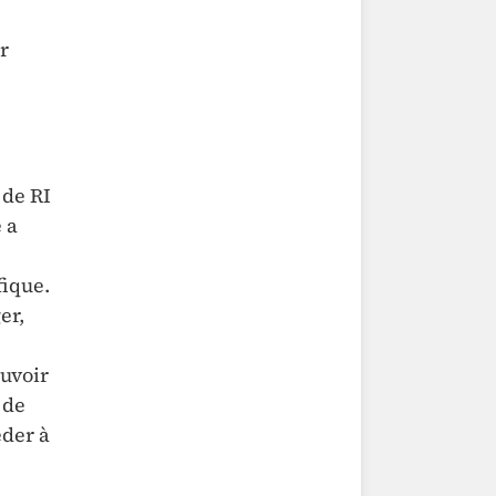
r
 de RI
 a
fique.
er,
ouvoir
 de
éder à