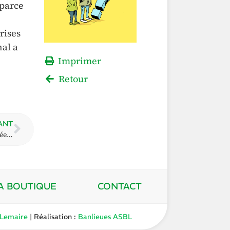
 parce
rises
nal a
Imprimer
Retour
ANT
Illégalité des conditions supplémentaires imposées par les CPAS
A BOUTIQUE
CONTACT
 Lemaire
| Réalisation :
Banlieues ASBL