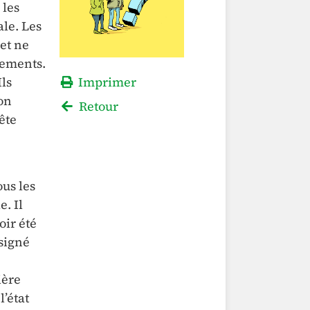
 les
ale. Les
 et ne
nements.
Ils
Imprimer
non
Retour
ête
ous les
e. Il
oir été
 signé
ière
l’état