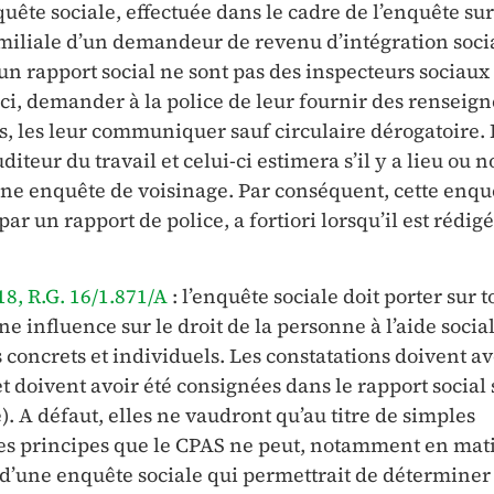
uête sociale, effectuée dans le cadre de l’enquête sur
familiale d’un demandeur de revenu d’intégration soci
un rapport social ne sont pas des inspecteurs sociaux
ci, demander à la police de leur fournir des renseig
rs, les leur communiquer sauf circulaire dérogatoire. 
uditeur du travail et celui-ci estimera s’il y a lieu ou 
ne enquête de voisinage. Par conséquent, cette enqu
ar un rapport de police, a fortiori lorsqu’il est rédigé
18, R.G. 16/1.871/A
: l’enquête sociale doit porter sur t
e influence sur le droit de la personne à l’aide social
s concrets et individuels. Les constatations doivent av
 et doivent avoir été consignées dans le rapport social
e). A défaut, elles ne vaudront qu’au titre de simples
ces principes que le CPAS ne peut, notamment en mat
 d’une enquête sociale qui permettrait de déterminer 