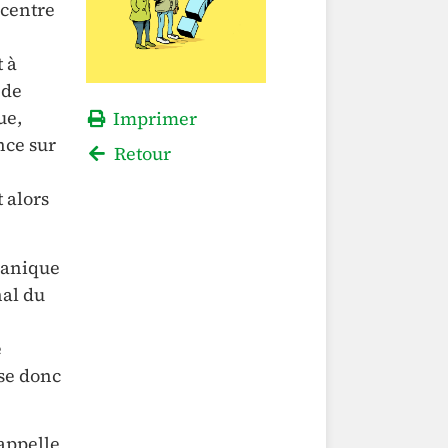
 centre
t à
 de
ue,
Imprimer
nce sur
Retour
 alors
rganique
nal du
e
ise donc
rappelle