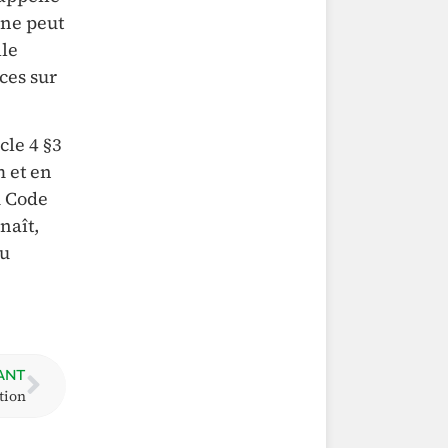
 ne peut
lle
nces sur
icle 4 §3
m et en
u Code
naît,
au
ANT
tion