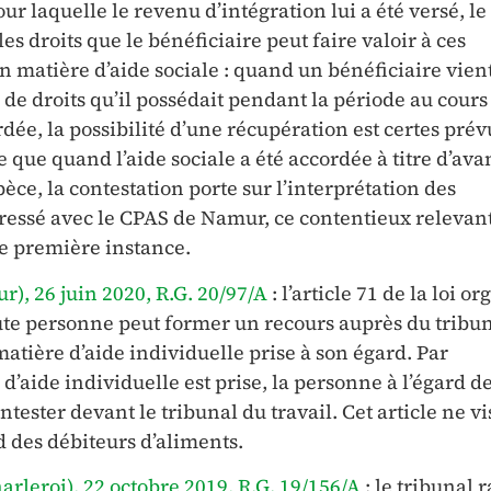
r laquelle le revenu d’intégration lui a été versé, le
es droits que le bénéficiaire peut faire valoir à ces
 en matière d’aide sociale : quand un bénéficiaire vien
 de droits qu’il possédait pendant la période au cours
rdée, la possibilité d’une récupération est certes prév
 que quand l’aide sociale a été accordée à titre d’ava
pèce, la contestation porte sur l’interprétation des
ressé avec le CPAS de Namur, ce contentieux relevant
e première instance.
r), 26 juin 2020, R.G. 20/97/A
: l’article 71 de la loi o
oute personne peut former un recours auprès du tribu
matière d’aide individuelle prise à son égard. Par
’aide individuelle est prise, la personne à l’égard d
ontester devant le tribunal du travail. Cet article ne v
rd des débiteurs d’aliments.
harleroi), 22 octobre 2019, R.G. 19/156/A
: le tribunal 