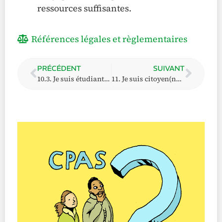
ressources suffisantes.
Références légales et règlementaires
PRÉCÉDENT
SUIVANT
10.3. Je suis étudiant(e) européen(ne) et je demande (ou je dispose déjà) du revenu d’intégration. Quelles conséquences sur mon titre de séjour ?
11. Je suis citoyen(ne) de l’Union européenne (ou Suisse), ai-je droit au revenu d’intégration et/ou à l’aide sociale ?