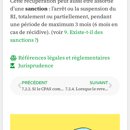
Cette récupération peut aussi être assortie
d’une
sanction
: l’arrêt ou la suspension du
RI, totalement ou partiellement, pendant
une période de maximum 3 mois (6 mois en
cas de récidive). (voir
9. Existe-t-il des
sanctions ?
)
Références légales et règlementaires
Jurisprudence
PRÉCÉDENT
SUIVANT
7.2.2. Si le CPAS commet une erreur matérielle ou juridique
7.2.4. Lorsque le revenu d’intégration est octroyé à titre d’avance sur une prestation sociale ou tout autre droit