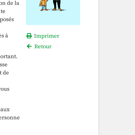
on de la
nte
éposés
ès à
Imprimer
Retour
ortant.
sse
t de
vous
 aux
 personne