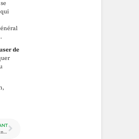
 se
qui
 général
.
user
de
quer
u
n,
ANT
6. Comment introduire un recours devant le tribunal du travail et dans quels délais ?