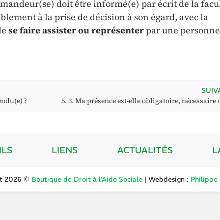
demandeur(se) doit être informé(e) par écrit de la facul
ablement à la prise de décision à son égard, avec la
de
se faire assister ou représenter
par une personne
SUIV
endu(e) ?
ILS
LIENS
ACTUALITÉS
L
ht 2026 ©
Boutique de Droit à l’Aide Sociale
| Webdesign :
Philippe