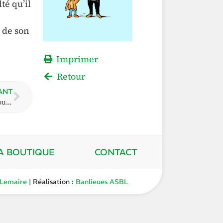
té qu’il
 de son
Imprimer
Retour
ANT
5. 3. Ma présence est-elle obligatoire, nécessaire ou bien, puis-je me faire représenter ?
A BOUTIQUE
CONTACT
 Lemaire
| Réalisation :
Banlieues ASBL