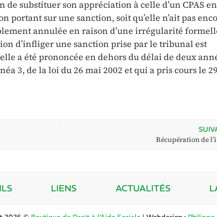
n de substituer son appréciation à celle d’un CPAS en
 portant sur une sanction, soit qu’elle n’ait pas enco
lablement annulée en raison d’une irrégularité formell
on d’infliger une sanction prise par le tribunal est
’elle a été prononcée en dehors du délai de deux ann
inéa 3, de la loi du 26 mai 2002 et qui a pris cours le 2
SUIV
Récupération de l’
ILS
LIENS
ACTUALITÉS
L
ht 2026 ©
Boutique de Droit à l’Aide Sociale
| Webdesign :
Philippe