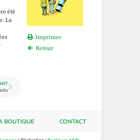
re été
e. La
ées
Imprimer
9
Retour
ANT
indu
A BOUTIQUE
CONTACT
 Lemaire
| Réalisation :
Banlieues ASBL