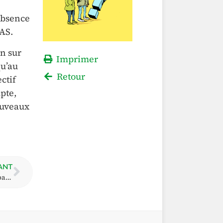
absence
PAS.
on sur
Imprimer
qu’au
Retour
ctif
mpte,
ouveaux
ANT
Si le tribunal a condamné le CPAS, que va-t-il se passer ensuite ?