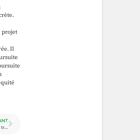
u
crète.
 projet
ée. Il
ursuite
oursuite
n
équité
ANT
Comment puis-je prouver que je suis disposé(e) à travailler ?