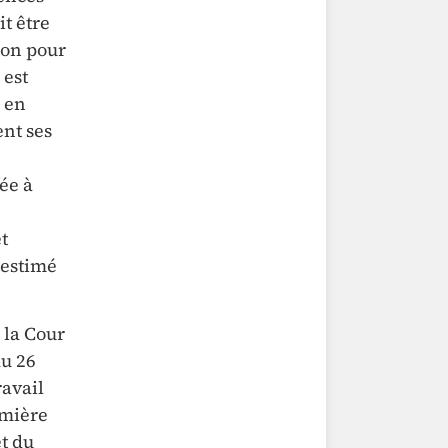
it être
ion pour
 est
e en
ent ses
ée à
t
a estimé
 la Cour
du 26
ravail
umière
t du