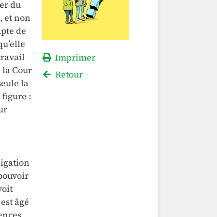
ier du
, et non
mpte de
qu’elle
travail
Imprimer
 la Cour
Retour
eule la
figure :
ur
ligation
 pouvoir
voit
 est âgé
gences