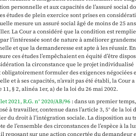
tion personnelle et aux capacités de l’assuré social do
s études de plein exercice sont prises en considérat
quelle mesure un assuré social âgé de moins de 25 ans
ller. La Cour a considéré que la condition est rempli
 par l’intéressée sont de nature à améliorer grandem
elle et que la demanderesse est apte à les réussir. En
sure ces études l’empêchaient en équité d’être dispos
sidération la circonstance que le projet individualisé
it obligatoirement formuler des exigences négociées e
le et à ses capacités, n’avait pas été établi, la Cour 
le 11, § 2, alinéa 1er, a) de la loi du 26 mai 2002.
illet 2021, R.G. n° 2020/AB/96
: dans un premier temps,
sé à travailler, contenue dans l’article 3, 5° de la loi 
r du droit à l’intégration sociale. La disposition au t
te de l’ensemble des circonstances de l’espèce à la l
ail reposant sur une action concertée du demandeur e