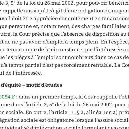
le 3, 5° de la loi du 26 mai 2002, pour pouvoir bénéfic
le rappelle aussi qu’il s’agit d’une obligation de moyen
travail doit être appréciée concrètement en tenant co
aque personne et, notamment, des charges familiales 
utre, la Cour précise que l’absence de disposition au 
t de ne pas avoir d’emploi à temps plein. En l’espèce,
r tenu compte de la circonstance que l’intéressée a s
ue les pièges à l’emploi sont nombreux dans ce cas de 
qu’à temps partiel n’est pas forcément rentable. La Co
il de l’intéressée.
 d’équité – motif d’études
.0054.F
: dans un premier temps, la Cour rappelle l’ob
enue dans l’article 3, 5° de la loi du 26 mai 2002, pour
n sociale. En outre, l’article 11, § 2, alinéa 1er, a) pré
égration sociale est obligatoire lorsque l’assuré social
ndividualisé d’intégration sociale formulant des exi