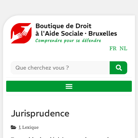
FR
NL
Jurisprudence
J
,
Lexique