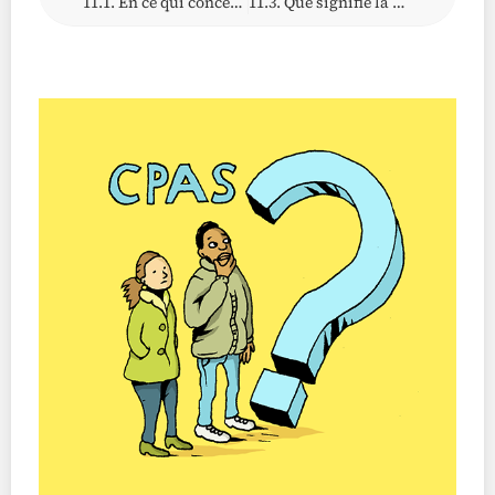
11.1. En ce qui concerne le revenu d’intégration
11.3. Que signifie la « charge déraisonnable » ou « disproportionnée » ?