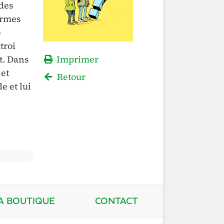
 des
ormes
e
troi
t. Dans
Imprimer
 et
Retour
e et lui
A BOUTIQUE
CONTACT