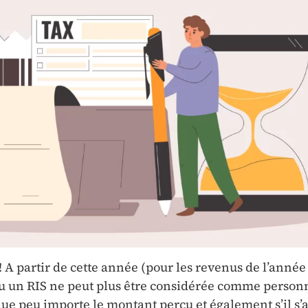
! A partir de cette année (pour les revenus de l’année
u un RIS ne peut plus être considérée comme person
que peu importe le montant perçu et également s’il s’a