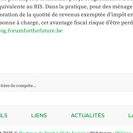
quivalente au RIS. Dans la pratique, pour des ménage
oration de la quotité de revenus exemptée d’impôt e
sonne à charge, cet avantage fiscal risque d’être per
log.forumforthefuture.be
Un outil d’aide à la décision en matière de compétence territoriale !
ILS
LIENS
ACTUALITÉS
L
ht 2026 ©
Boutique de Droit à l’Aide Sociale
| Webdesign :
Philippe