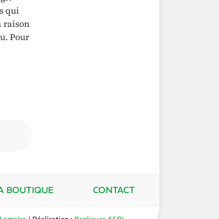
s qui
n raison
du. Pour
A BOUTIQUE
CONTACT
 Lemaire
| Réalisation :
Banlieues ASBL