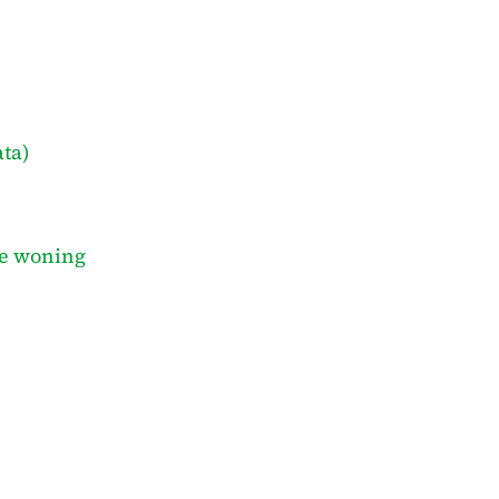
ata)
le woning