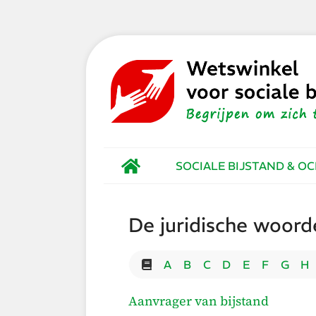
SOCIALE BIJSTAND & O
De juridische woorde
A
B
C
D
E
F
G
H
Aanvrager van bijstand