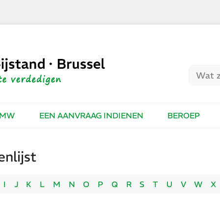
CMW
EEN AANVRAAG INDIENEN
BEROEP
nlijst
I
J
K
L
M
N
O
P
Q
R
S
T
U
V
W
X