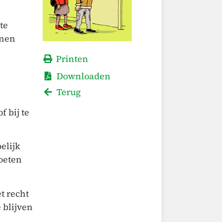
te
unen
Printen
Downloaden
Terug
f bij te
elijk
oeten
t recht
 blijven