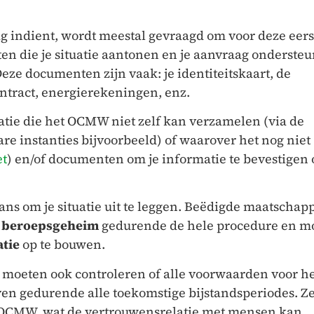
g indient, wordt meestal gevraagd om voor deze eers
en die je situatie aantonen en je aanvraag onderste
eze documenten zijn vaak: je identiteitskaart, de
ntract, energierekeningen, enz.
atie die het OCMW niet zelf kan verzamelen (via de
 instanties bijvoorbeeld) of waarover het nog niet
et
) en/of documenten om je informatie te bevestigen o
kans om je situatie uit te leggen. Beëdigde maatschapp
t
beroepsgeheim
gedurende de hele procedure en m
tie
op te bouwen.
moeten ook controleren of alle voorwaarden voor he
jven gedurende alle toekomstige bijstandsperiodes. Ze
 OCMW, wat de vertrouwensrelatie met mensen kan