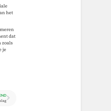
iale
an het
ormeren
ment dat
 zoals
e je
END
slag