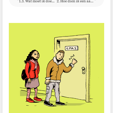
1.3. Wat moet ik doen als het OCMW zich onbevoegd acht om mijn aanvraag te behandelen?
2. Hoe dien ik een aanvraag in bij het OCMW?